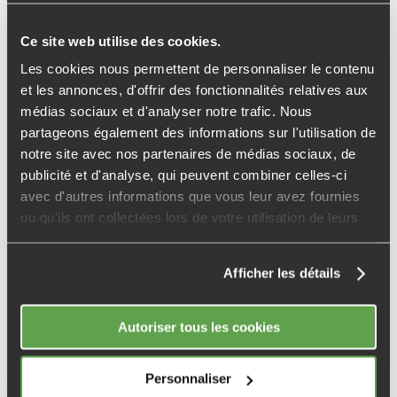
Ce site web utilise des cookies.
Les cookies nous permettent de personnaliser le contenu
et les annonces, d'offrir des fonctionnalités relatives aux
médias sociaux et d'analyser notre trafic. Nous
partageons également des informations sur l'utilisation de
notre site avec nos partenaires de médias sociaux, de
publicité et d'analyse, qui peuvent combiner celles-ci
avec d'autres informations que vous leur avez fournies
ou qu'ils ont collectées lors de votre utilisation de leurs
93
services.
Afficher les détails
DRANCY
Résidence élégante
Autoriser tous les cookies
Personnaliser