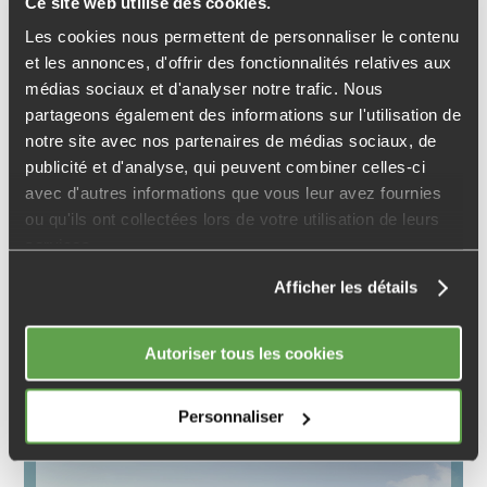
Ce site web utilise des cookies.
Les cookies nous permettent de personnaliser le contenu
et les annonces, d'offrir des fonctionnalités relatives aux
médias sociaux et d'analyser notre trafic. Nous
partageons également des informations sur l'utilisation de
notre site avec nos partenaires de médias sociaux, de
publicité et d'analyse, qui peuvent combiner celles-ci
avec d'autres informations que vous leur avez fournies
38
ou qu'ils ont collectées lors de votre utilisation de leurs
services.
GRENOBLE
Afficher les détails
Résidence intimiste et chaleureuse
Autoriser tous les cookies
Personnaliser
LANCEMENT